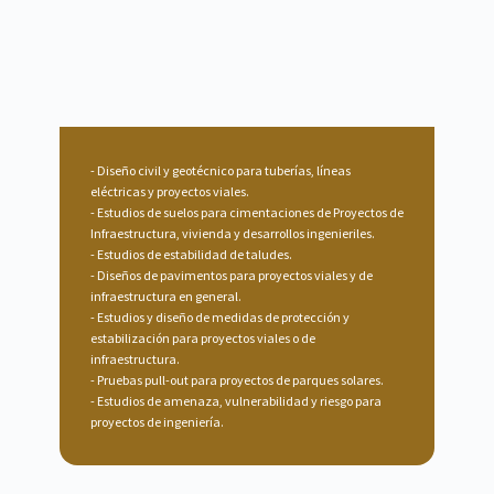
Diseño civil y geotécnico para tuberías, líneas
eléctricas y proyectos viales.
Estudios de suelos para cimentaciones de Proyectos de
Infraestructura, vivienda y desarrollos ingenieriles.
Estudios de estabilidad de taludes.
Diseños de pavimentos para proyectos viales y de
infraestructura en general.
Estudios y diseño de medidas de protección y
estabilización para proyectos viales o de
infraestructura.
Pruebas pull-out para proyectos de parques solares.
Estudios de amenaza, vulnerabilidad y riesgo para
proyectos de ingeniería.