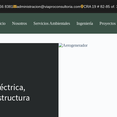
66 8381
administracion@viaproconsultoria.com
CRA 19 # 82-85 of.
icio
Nosotros
Servicios Ambientales
Ingeniería
Proyectos
éctrica,
structura