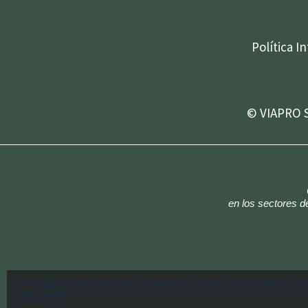
Política I
© VIAPRO S
en los sectores de
Si estás interesado en nuestros servicios, estamos d
atenderte.