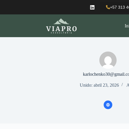
Saltar
al
+57 313 4
contenido
In
karlochenko30@gmail.c
Unido: abril 23, 2026
A