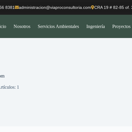
66 8381
administracion@viaproconsultoria.com
CRA 19 # 82-85 of.
icio
Nosotros
Servicios Ambientales
Ingeniería
Proyectos
om
rtículos: 1